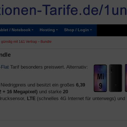
ablet / Notebook
Hosting
Shop / Login
 günstig mit 1&1 Vertrag – Bundle
ndle
-Flat
Tarif besonders preiswert. Alternativ:
 Niedrigpreis und besitzt ein großes
6,39
2 + 16 Megapixel)
und starke
20
bdrucksensor,
LTE
(schnelles 4G Internet für unterwegs) und