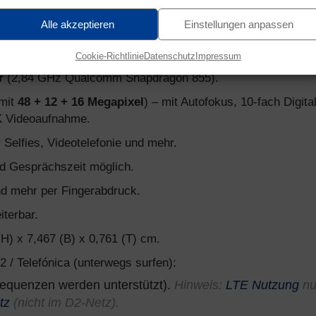
1 Vertrag
Alle akzeptieren
Einstellungen anpassen
chen Details auf einen Blick:
). Auflösung: 3.040 x 1.440 Pixel.
Cookie-Richtlinie
Datenschutz
Impressum
r
(2,84 GHz Qualcomm Snapdragon 855).
 mit
48 + 12 + 16 Megapixel
) – mit Autofokus, 10-fach Digita
K Videoaufnahme.
ür Selfies, Videotelefonie und mehr.
d Gesprächszeit möglich.
d mehr per Fingerabdruck.
iterbar.
(H) x 7,467 (B) x 0,761 (T) cm.
2 / Telefónica (unterwegs surfen):
requenzen werden unterstützt).
Hinweis:
LTE Nutzung
nu
tz
(nicht im D2-Netz).