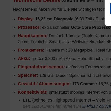
Technische Details
Xiaomi Mi 9 – mit 1&
Nachstehend haben wir für Sie alle wichtigen technis
Display:
16,23 cm Diagonale
(6,39 Zoll / Phablet
Prozessor:
extra schneller
Octa-Core Prozesso
Hauptkamera:
Dreifach-Kamera (Triple-Kamera
Zoom, Fotolicht, Smart Ultra-Weitwinkelmodus, 4
Frontkamera:
Kamera mit
20 Megapixel
. Ideal f
Akku:
großer 3.300 mAh Akku. Hohe Standby- un
Fingerabdrucksensor:
einfaches Entsperren un
Speicher:
128 GB. Dieser Speicher ist nicht erwe
Gewicht / Abmessungen:
173 Gramm
/ 15,75 
Konnektivität:
unterstützt mobiles Internet von o
LTE
(schnelles Highspeed Internet – viele F
den 1&1 Allnet-Flat Tarifen im
E-Plus / o2 Ne