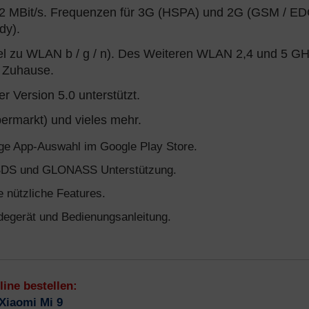
42 MBit/s. Frequenzen für 3G (HSPA) und 2G (GSM / ED
dy).
l zu WLAN b / g / n). Des Weiteren WLAN 2,4 und 5 GH
n Zuhause.
r Version 5.0 unterstützt.
ermarkt) und vieles mehr.
ige App-Auswahl im Google Play Store.
BDS und GLONASS Unterstützung.
 nützliche Features.
egerät und Bedienungsanleitung.
line bestellen:
Xiaomi Mi 9