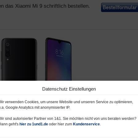
das Xiaomi Mi 9 schriftlich bestellen.
Datenschutz Einstellungen
Wir verwenden Cookies, um unsere Website und unseren Service zu optimieren,
u.a. Google Analytics mit anonymisierter IP.
Wir sind autorisierter Partner von 1&1. Sie möchten nicht von uns beraten werden?
Dann geht's
hier zu 1und1.de
oder hier zum
Kundenservice
.