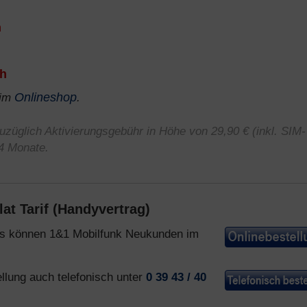
h
ch
 im
Onlineshop
.
uzüglich Aktivierungsgebühr in Höhe von 29,90 € (inkl. SIM-
24 Monate.
at Tarif (Handyvertrag)
eis können 1&1 Mobilfunk Neukunden im
llung auch telefonisch unter
0 39 43 / 40