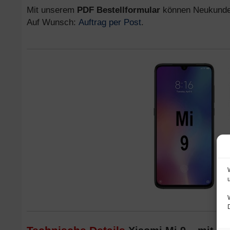
Mit unserem
PDF Bestellformular
können Neukunden 
Auf Wunsch:
Auftrag per Post
.