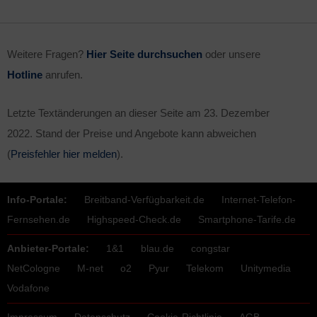
Weitere Fragen?
Hier Seite durchsuchen
oder unsere
Hotline
anrufen.
Letzte Textänderungen an dieser Seite am
23. Dezember
2022
. Stand der Preise und Angebote kann abweichen
(
Preisfehler hier melden
).
Info-Portale:
Breitband-Verfügbarkeit.de
Internet-Telefon-
Fernsehen.de
Highspeed-Check.de
Smartphone-Tarife.de
Anbieter-Portale:
1&1
blau.de
congstar
NetCologne
M-net
o2
Pyur
Telekom
Unitymedia
Vodafone