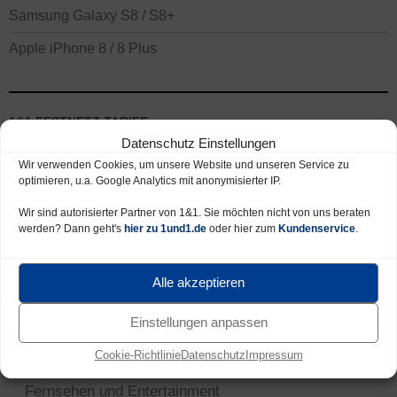
Samsung Galaxy S8 / S8+
Apple iPhone 8 / 8 Plus
1&1 FESTNETZ TARIFE
Datenschutz Einstellungen
DSL / VDSL, Telefon und TV Tarife
Wir verwenden Cookies, um unsere Website und unseren Service zu
1&1 Verfügbarkeit prüfen
optimieren, u.a. Google Analytics mit anonymisierter IP.
Verfügbarkeit online prüfen
Wir sind autorisierter Partner von 1&1. Sie möchten nicht von uns beraten
werden? Dann geht's
hier zu 1und1.de
oder hier zum
Kundenservice
.
Verfügbarkeit telefonisch prüfen
Verfügbarkeit schriftliche Anfrage
Alle akzeptieren
Einstellungen anpassen
1&1 DSL und Telefon Tarife
Cookie-Richtlinie
Datenschutz
Impressum
1&1 VDSL und Telefon Tarife
Fernsehen und Entertainment