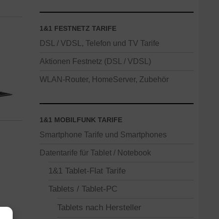
1&1 FESTNETZ TARIFE
DSL / VDSL, Telefon und TV Tarife
Aktionen Festnetz (DSL / VDSL)
WLAN-Router, HomeServer, Zubehör
1&1 MOBILFUNK TARIFE
Smartphone Tarife und Smartphones
Datentarife für Tablet / Notebook
1&1 Tablet-Flat Tarife
Tablets / Tablet-PC
Tablets nach Hersteller