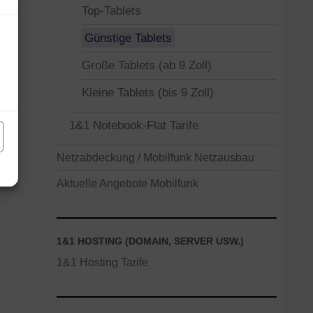
Top-Tablets
Günstige Tablets
Große Tablets (ab 9 Zoll)
Kleine Tablets (bis 9 Zoll)
1&1 Notebook-Flat Tarife
Netzabdeckung / Mobilfunk Netzausbau
Aktuelle Angebote Mobilfunk
1&1 HOSTING (DOMAIN, SERVER USW.)
1&1 Hosting Tarife