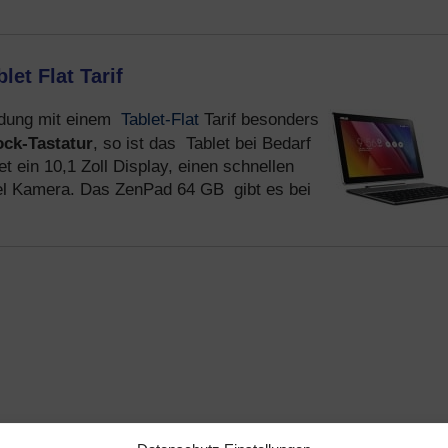
et Flat Tarif
Tablet-Flat
indung mit einem
Tarif besonders
ck-Tastatur
, so ist das Tablet bei Bedarf
 ein 10,1 Zoll Display, einen schnellen
l Kamera. Das ZenPad 64 GB gibt es bei