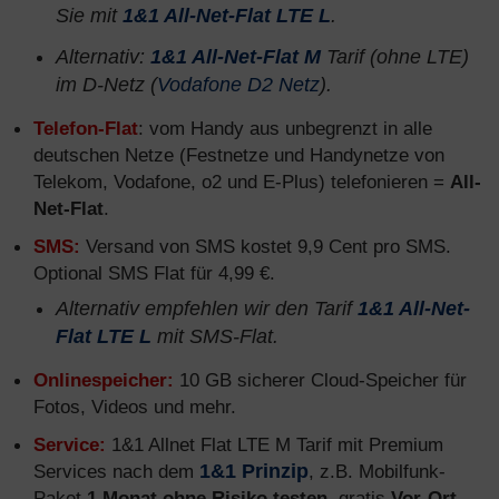
Sie mit
1&1 All-Net-Flat LTE L
.
Alternativ:
1&1 All-Net-Flat M
Tarif (ohne LTE)
im D-Netz (
Vodafone D2 Netz
).
Telefon-Flat
: vom Handy aus unbegrenzt in alle
deutschen Netze (Festnetze und Handynetze von
Telekom, Vodafone, o2 und E-Plus) telefonieren =
All-
Net-Flat
.
SMS:
Versand von SMS kostet 9,9 Cent pro SMS.
Optional SMS Flat für 4,99 €.
Alternativ empfehlen wir den Tarif
1&1 All-Net-
Flat LTE L
mit SMS-Flat.
Onlinespeicher:
10 GB sicherer Cloud-Speicher für
Fotos, Videos und mehr.
Service:
1&1 Allnet Flat LTE M Tarif mit Premium
Services nach dem
1&1 Prinzip
, z.B. Mobilfunk-
Paket
1 Monat ohne Risiko testen
, gratis
Vor-Ort-