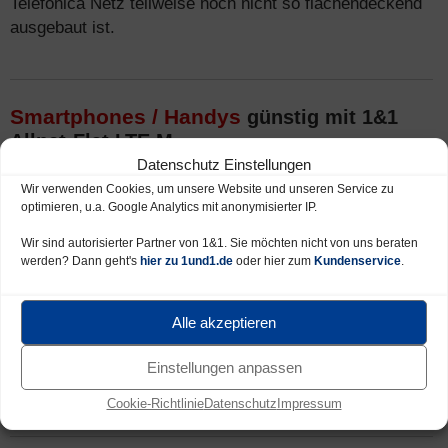
Telefónica Netz teilweise noch nicht so flächendeckend
ausgebaut ist.
Smartphones / Handys
günstig mit 1&1
Allnet-Flat LTE M
Datenschutz Einstellungen
Für monatlich ab 10 € Aufpreis erhalten Sie den 1&1 All-
Wir verwenden Cookies, um unsere Website und unseren Service zu
Net-Flat LTE M Tarif auch mit neuem
Smartphone /
optimieren, u.a. Google Analytics mit anonymisierter IP.
Handy
ab 0 €. Selbst Top-Handys erhalten Sie für eine
Wir sind autorisierter Partner von 1&1. Sie möchten nicht von uns beraten
kleine Zuzahlung (günstiger werden die Top-
werden? Dann geht's
hier zu 1und1.de
oder hier zum
Kundenservice
.
Smartphones in den Tarifen
All-Net-Flat LTE L
und
All-
Net-Flat LTE XL
). Eine Übersicht aller Smartphones bei
1&1 finden Sie
HIER
.
Alle akzeptieren
Nach Hersteller:
ALLE
–
Apple (iPhone)
–
Samsung
–
Einstellungen anpassen
Sony
–
Huawei
–
HTC
–
LG
Cookie-Richtlinie
Datenschutz
Impressum