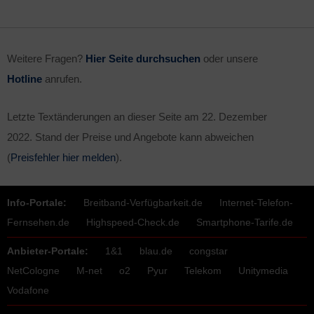
Weitere Fragen?
Hier Seite durchsuchen
oder unsere
Hotline
anrufen.
Letzte Textänderungen an dieser Seite am
22. Dezember
2022
. Stand der Preise und Angebote kann abweichen
(
Preisfehler hier melden
).
Info-Portale:
Breitband-Verfügbarkeit.de
Internet-Telefon-
Fernsehen.de
Highspeed-Check.de
Smartphone-Tarife.de
Anbieter-Portale:
1&1
blau.de
congstar
NetCologne
M-net
o2
Pyur
Telekom
Unitymedia
Vodafone