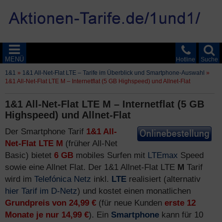
MENÜ
Hotline
Suche
1&1
»
1&1 All-Net-Flat LTE – Tarife im Überblick und Smartphone-Auswahl
»
1&1 All-Net-Flat LTE M – Internetflat (5 GB Highspeed) und Allnet-Flat
1&1 All-Net-Flat LTE M – Internetflat (5 GB
Highspeed) und Allnet-Flat
Der Smartphone Tarif
1&1 All-
Net-Flat LTE M
(früher All-Net
Basic) bietet
6 GB
mobiles Surfen mit
LTEmax
Speed
sowie eine Allnet Flat. Der 1&1 Allnet-Flat LTE
M
Tarif
wird im
Telefónica Netz
inkl.
LTE
realisiert (alternativ
hier Tarif im D-Netz
) und kostet einen monatlichen
Grundpreis von 24,99 €
(für neue Kunden
erste 12
Monate je nur 14,99 €
). Ein
Smartphone
kann für 10