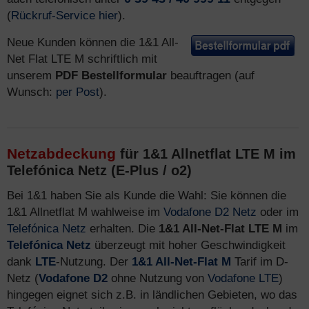
(
Rückruf-Service hier
).
Neue Kunden können die 1&1 All-
Net Flat LTE M schriftlich mit
unserem
PDF Bestellformular
beauftragen (auf
Wunsch:
per Post
).
Netzabdeckung
für 1&1 Allnetflat LTE M im
Telefónica Netz (E-Plus / o2)
Bei 1&1 haben Sie als Kunde die Wahl: Sie können die
1&1 Allnetflat M wahlweise im
Vodafone D2 Netz
oder im
Telefónica Netz
erhalten. Die
1&1 All-Net-Flat LTE M
im
Telefónica Netz
überzeugt mit hoher Geschwindigkeit
dank
LTE
-Nutzung. Der
1&1 All-Net-Flat M
Tarif im D-
Netz (
Vodafone D2
ohne Nutzung von
Vodafone LTE
)
hingegen eignet sich z.B. in ländlichen Gebieten, wo das