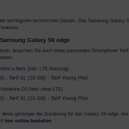
 der wichtigsten technischen Details. Das Samsung Galaxy 
 Features.
 Samsung Galaxy S6 edge
tzen, brauchen Sie auch einen passenden
Smartphone Tarif
boten:
efónica Netz
(inkl.
LTE
Nutzung)
B) -
Tarif XL
(15 GB) -
Tarif Young Plus
(
Vodafone D2-Netz
ohne LTE)
B) -
Tarif XL
(15 GB) -
Tarif Young Plus
st, desto günstiger die Zuzahlung für das Galaxy S6 edge. Am
rif
hier online bestellen
.