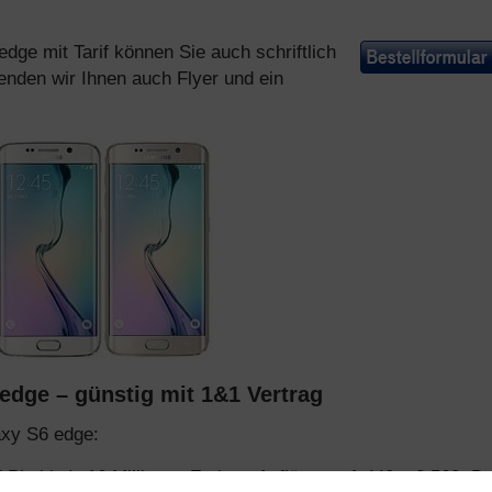
ge mit Tarif können Sie auch schriftlich
enden wir Ihnen auch Flyer und ein
dge – günstig mit 1&1 Vertrag
axy S6 edge:
/ Phablet). 16 Millionen Farben. Auflösung: 1.440 x 2.560. D