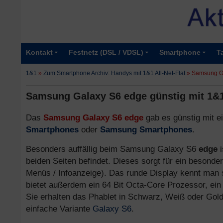
Kontakt
Festnetz (DSL / VDSL)
Smartphone
T
1&1
»
Zum Smartphone Archiv: Handys mit 1&1 All-Net-Flat
»
Samsung Gal
Samsung Galaxy S6 edge günstig mit 1&1 
Das
Samsung Galaxy S6 edge
gab es günstig mit 
Smartphones
oder
Samsung Smartphones
.
Besonders auffällig beim Samsung Galaxy S6
edge
i
beiden Seiten befindet. Dieses sorgt für ein besonder
Menüs / Infoanzeige). Das runde Display kennt ma
bietet außerdem ein 64 Bit Octa-Core Prozessor, ein 
Sie erhalten das Phablet in Schwarz, Weiß oder Gold
einfache Variante
Galaxy S6
.