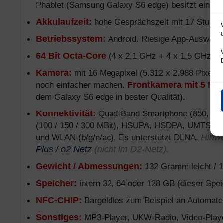
Phablet (Samsung Galaxy S6 edge) besitzt ein “
D
Akkulaufzeit:
hohe Gesprächszeit mit 17 Stunden
Betriebssystem:
Android. Riesige App-Auswahl 
64 Bit Octa-Core
(4 x 2,1 GHz + 4 x 1,5 GHz) mi
Kamera:
mit 16 Megapixel (5.312 x 2.988 Pixel). 
noch einfacher machen.
Frontkamera mit 5 Me
dem Galaxy S6 edge in bester Qualität).
Konnektivität:
Quad-Band Smartphone (850, 900, 
(100 / 150 / 300 MBit), HSUPA, HSDPA, UMTS, 
und WLAN (b/g/n/ac). Es unterstützt DLNA.
Hinw
Plus / o2 Netz
(nicht im D2-Netz).
Gewicht / Abmessungen:
132 Gramm leicht / 14
Speicher:
intern 32, 64 oder 128 GB (dieser Speic
NFC-CHIP:
Bargeldlos zum Beispiel an Automate
Sonstiges:
MP3-Player, UKW-Radio, Video-Player