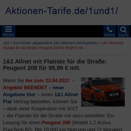
MENÜ
Hotline
Suche
1&1
»
Zum Archiv: abgelaufene 1&1 Aktionen und Angebote
»
1&1 Allnet mit
Flatrate für die Straße: Peugeot 208 für 99,99 € mtl.
1&1 Allnet mit Flatrate für die Straße:
Peugeot 208 für 99,99 € mtl.
Wenn Sie
bis zum 23.04.2017 –
Angebot BEENDET –
neue
Angebote hier
– einen
1&1 Allnet
Flat
Vertrag bestellen, können Sie
– dank einer Kooperation mit SIXT
– die Flatrate für die Straße mit dazu bestellen: Ein
Leasing für einen
Peugeot 208
(Modell 1.2 Active
PureTech 82). Bei 10.000 km Nutzung und 12 Monaten