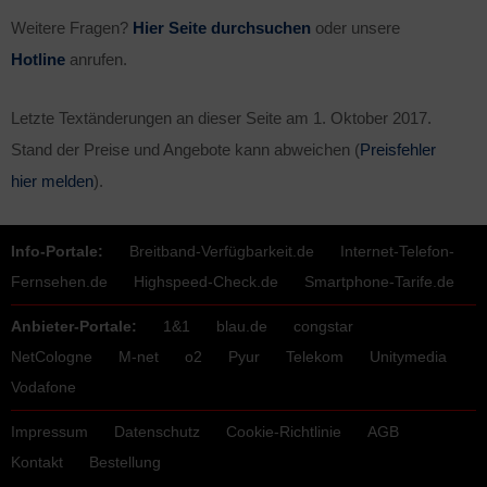
Weitere Fragen?
Hier Seite durchsuchen
oder unsere
Hotline
anrufen.
Letzte Textänderungen an dieser Seite am
1. Oktober 2017
.
Stand der Preise und Angebote kann abweichen (
Preisfehler
hier melden
).
Info-Portale:
Breitband-Verfügbarkeit.de
Internet-Telefon-
Fernsehen.de
Highspeed-Check.de
Smartphone-Tarife.de
Anbieter-Portale:
1&1
blau.de
congstar
NetCologne
M-net
o2
Pyur
Telekom
Unitymedia
Vodafone
Impressum
Datenschutz
Cookie-Richtlinie
AGB
Kontakt
Bestellung