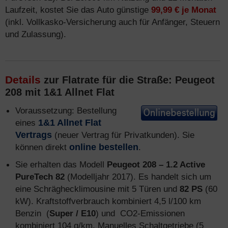
Laufzeit, kostet Sie das Auto günstige
99,99 € je Monat
(inkl. Vollkasko-Versicherung auch für Anfänger, Steuern
und Zulassung).
Details
zur Flatrate für die Straße: Peugeot
208 mit 1&1 Allnet Flat
Voraussetzung: Bestellung
eines
1&1 Allnet Flat
Vertrags
(neuer Vertrag für Privatkunden). Sie
können direkt
online bestellen
.
Sie erhalten das Modell
Peugeot 208 – 1.2 Active
PureTech 82
(Modelljahr 2017). Es handelt sich um
eine Schräghecklimousine mit 5 Türen und
82 PS
(60
kW). Kraftstoffverbrauch kombiniert 4,5 l/100 km
Benzin (
Super / E10
) und CO2-Emissionen
kombiniert 104 g/km. Manuelles Schaltgetriebe (5