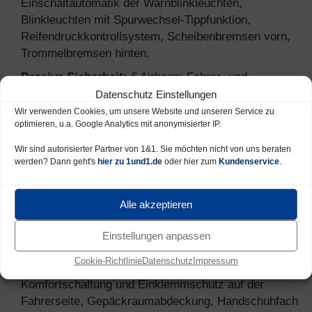
Einschaltautomatik der Warnblinkleuchten,
Blinkleuchten mit Spurwechsel-Tippfunktion,
Reifendruckkontrollsystem, Scheibenbremsen vorn,
Trommelbremsen hinten.
Passive Sicherheit:
6 Airbags: Fahrer- und
Beifahrerairbag (deaktivierbar), Seitenairbags vorn,
Datenschutz Einstellungen
Vorhangairbags durchgehend. Aktive Fußstütze,
Wir verwenden Cookies, um unsere Website und unseren Service zu
optimieren, u.a. Google Analytics mit anonymisierter IP.
Dreipunkt-Sicherheitsgurte auf allen Plätzen, 2 Isofix-
Kindersitzhalterungen auf der Rücksitzbank,
Wir sind autorisierter Partner von 1&1. Sie möchten nicht von uns beraten
Kindersicherung in den hinteren Türen,
werden? Dann geht's
hier zu 1und1.de
oder hier zum
Kundenservice
.
Sicherheitsgurte vorn höhenverstellbar,
Türverriegelung beim Anfahren.
Alle akzeptieren
Komfort:
Außenspiegel elektrisch verstell- und
beheizbar, Becherhalter herausnehmbar in der
Einstellungen anpassen
Mittelkonsole, Becherhalter hinter der Handbremse,
Cookie-Richtlinie
Datenschutz
Impressum
Bordcomputer, Fensterheber vorn elektrisch mit
Komfortschaltung und Einklemmschutz auf der
Fahrerseite, Gepäckraumabdeckung, Handschuhfach