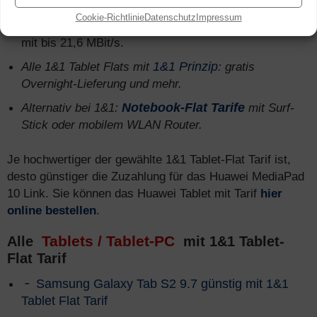
Cookie-Richtlinie
Datenschutz
Impressum
1&1 Tablet-Flat Special
: 1 GB Highspeed surfen
mit bis 21,6 MBit/s.
Alle 1&1 Tablet Flats mit
1&1 Prinzip
: gratis
Overnight-Lieferung und mehr.
Alternativ bei 1&1:
Notebook-Flat Tarife
mit Surf-
Stick oder mobilem WLAN Router.
Je hochwertiger der gewählte 1&1 Tablet-Flat Tarif ist,
desto günstiger die Zuzahlung für das Huawei MediaPad
10 Link. Sie können das Huawei Tablet mit Tarif
hier
online bestellen
.
Tablets / Tablet-PC
Alle
mit 1&1 Tablet-
Flat Tarif
Samsung Galaxy Tab S2 9.7 günstig mit 1&1
Tablet Flat Tarif