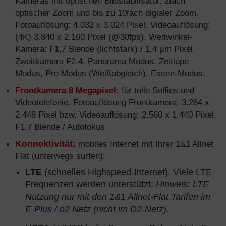
Kameras mit optischen Bildstabilisator. 2fach
optischer Zoom und bis zu 10fach digialer Zoom.
Fotoauflösung: 4.032 x 3.024 Pixel. Videoauflösung:
(4K) 3.840 x 2.160 Pixel (@30fps). Weitwinkel-
Kamera: F1,7 Blende (lichtstark) / 1,4 µm Pixel.
Zweitkamera F2.4. Panorama Modus, Zeitlupe
Modus, Pro Modus (Weißabgleich), Essen-Modus.
Frontkamera 8 Megapixel:
für tolle Selfies und
Videotelefonie. Fotoauflösung Frontkamera: 3.264 x
2.448 Pixel bzw. Videoauflösung: 2.560 x 1.440 Pixel.
F1.7 Blende / Autofokus.
Konnektivität:
mobiles Internet mit Ihrer 1&1 Allnet
Flat (unterwegs surfen):
LTE
(schnelles Highspeed-Internet). Viele LTE
Frequenzen werden unterstützt.
Hinweis:
LTE
Nutzung
nur mit den 1&1 Allnet-Flat Tarifen im
E-Plus / o2 Netz
(nicht im D2-Netz).