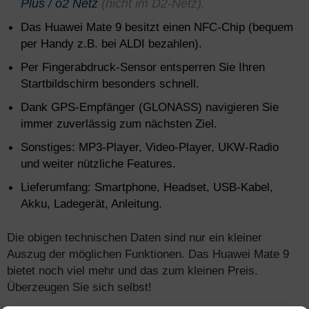
Plus / o2 Netz
(nicht im D2-Netz).
Das Huawei Mate 9 besitzt einen NFC-Chip (bequem
per Handy z.B. bei ALDI bezahlen).
Per Fingerabdruck-Sensor entsperren Sie Ihren
Startbildschirm besonders schnell.
Dank GPS-Empfänger (GLONASS) navigieren Sie
immer zuverlässig zum nächsten Ziel.
Sonstiges: MP3-Player, Video-Player, UKW-Radio
und weiter nützliche Features.
Lieferumfang: Smartphone, Headset, USB-Kabel,
Akku, Ladegerät, Anleitung.
Die obigen technischen Daten sind nur ein kleiner
Auszug der möglichen Funktionen. Das Huawei Mate 9
bietet noch viel mehr und das zum kleinen Preis.
Überzeugen Sie sich selbst!