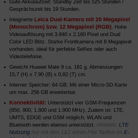
Gute Akkulaufzeit: Standby Zeit bis 525 Stunden /
Gesprächszeit bis 19 Stunden.
Integrierte
Leica Dual-Kamera mit 20 Megapixel
(Monochrom) bzw. 12 Megapixel (RGB)
. Hohe
Videoauflösung mit 3.840 x 2.160 Pixel und Dual
Color LED Blitz. Starke Frontkamera mit 8 Megapixel
vorhanden, ideal für perfekte Selfies oder auch
Videotelefonie.
Gewicht Huawei Mate 9 ca. 181 g. Abmessungen:
15,7 (H) x 7,90 (B) x 0,82 (T) cm.
Interner Speicher: 64 GB. Mit einer Micro-SD Karte
um max. 256 GB erweiterbar.
Konnektivität:
Unterstützt vier GSM-Frequenzen
(850, 900, 1.800 und 1.900 MHz). Zudem ist LTE,
UMTS, EDGE und GSM möglich. WLAN und
Bluetooth werden ebenso unterstützt.
Hinweis:
LTE
Nutzung
nur mit den 1&1 Allnet-Flat Tarifen im
E-