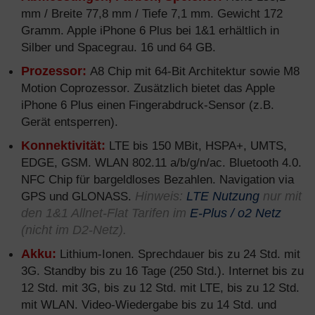
mm / Breite 77,8 mm / Tiefe 7,1 mm. Gewicht 172
Gramm. Apple iPhone 6 Plus bei 1&1 erhältlich in
Silber und Spacegrau. 16 und 64 GB.
Prozessor:
A8 Chip mit 64-Bit Architektur sowie M8
Motion Coprozessor. Zusätzlich bietet das Apple
iPhone 6 Plus einen Fingerabdruck-Sensor (z.B.
Gerät entsperren).
Konnektivität:
LTE bis 150 MBit, HSPA+, UMTS,
EDGE, GSM. WLAN 802.11 a/b/g/n/ac. Bluetooth 4.0.
NFC Chip für bargeldloses Bezahlen. Navigation via
GPS und GLONASS.
Hinweis:
LTE Nutzung
nur mit
den 1&1 Allnet-Flat Tarifen im
E-Plus / o2 Netz
(nicht im D2-Netz).
Akku:
Lithium-Ionen. Sprechdauer bis zu 24 Std. mit
3G. Standby bis zu 16 Tage (250 Std.). Internet bis zu
12 Std. mit 3G, bis zu 12 Std. mit LTE, bis zu 12 Std.
mit WLAN. Video-Wiedergabe bis zu 14 Std. und